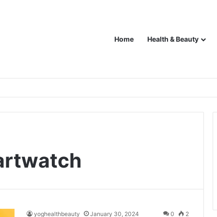
Home
Health & Beauty
artwatch
yoghealthbeauty
January 30, 2024
0
2