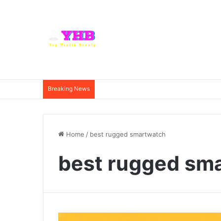
Breaking News
Home
/
best rugged smartwatch
best rugged sm