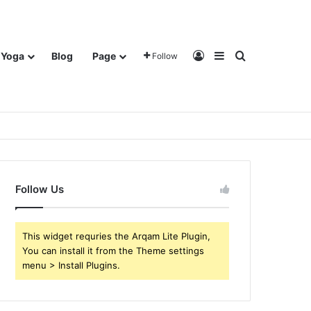
Log In
Sidebar
Search for
Yoga
Blog
Page
Follow
Follow Us
This widget requries the Arqam Lite Plugin,
You can install it from the Theme settings
menu > Install Plugins.