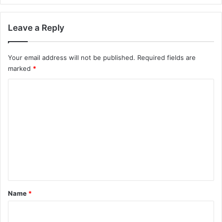
Leave a Reply
Your email address will not be published.
Required fields are
marked
*
C
o
m
m
e
n
t
*
Name
*