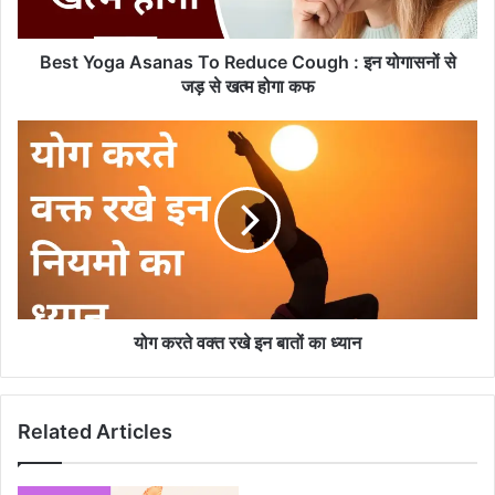
इन
योगासनों
से
Best Yoga Asanas To Reduce Cough : इन योगासनों से
जड़
जड़ से खत्म होगा कफ
से
खत्म
योग
होगा
करते
कफ
वक्त
रखे
इन
बातों
का
ध्यान
योग करते वक्त रखे इन बातों का ध्यान
Related Articles