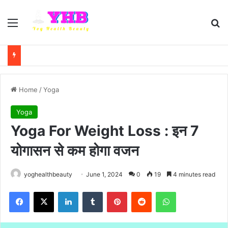
Menu
Se
Home
/
Yoga
Yoga
Yoga For Weight Loss : इन 7
योगासन से कम होगा वजन
yoghealthbeauty
June 1, 2024
0
19
4 minutes read
Facebook
X
LinkedIn
Tumblr
Pinterest
Reddit
WhatsApp