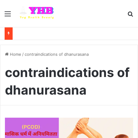
Menu
Se
Home
/
contraindications of dhanurasana
contraindications of
dhanurasana