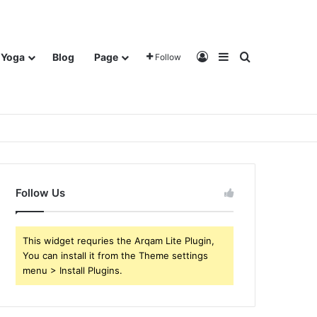
Log In
Sidebar
Search for
Yoga
Blog
Page
Follow
Follow Us
This widget requries the Arqam Lite Plugin,
You can install it from the Theme settings
menu > Install Plugins.